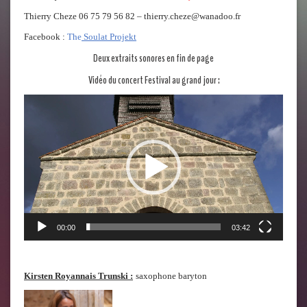
Thierry Cheze 06 75 79 56 82 – thierry.cheze@wanadoo.fr
Facebook :
The
Soulat Projekt
Deux extraits sonores en fin de page
Vidéo du concert Festival au grand jour :
Lecteur
vidéo
00:00
03:42
Kirsten Royannais Trunski :
saxophone baryton