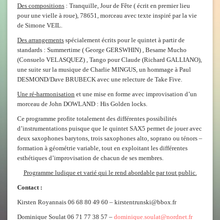
Des compositions
: Tranquille, Jour de Fête ( écrit en premier lieu
pour une vielle à roue), 78651, morceau avec texte inspiré par la vie
de Simone VEIL.
Des arrangements
spécialement écrits pour le quintet à partir de
standards : Summertime ( George GERSWHIN) , Besame Mucho
(Consuelo VELASQUEZ) , Tango pour Claude (Richard GALLIANO),
une suite sur la musique de Charlie MINGUS, un hommage à Paul
DESMOND/Dave BRUBECK avec une relecture de Take Five.
U
ne ré-harmonisation
et une mise en forme avec improvisation d’un
morceau de John DOWLAND : His Golden locks.
Ce programme profite totalement des différentes possibilités
d’instrumentations puisque que le quintet SAX5 permet de jouer avec
deux saxophones barytons, trois saxophones alto, soprano ou ténors –
formation à géométrie variable, tout en exploitant les différentes
esthétiques d’improvisation de chacun de ses membres.
Programme ludique et varié qui le rend abordable par tout public.
Contact :
Kirsten Royannais 06 68 80 49 60 – kirstentrunski@bbox.fr
Dominique Soulat 06 71 77 38 57 –
dominique.soulat@nordnet.fr