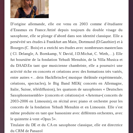
D’origine allemande, elle est venu en 2003 comme d’étudiante
d’Erasmus en France.Attiré depuis toujours du double visage du
saxophone, elle se plonge d’abord dans son identité classique. Elle a
persévéré ses études à Frankfurt am Main, Dortmund (D.Gauthier) et à
Bourges (C. Bois) et a enrichi ses études avec nombreuses masterclass
( Cl.
Delangle, A. Bornkamp, V. David, J.D.Michat, C. Wirth,…).
Elle
fut boursière de la fondation Yehudi Menuhin, de la Villa Musica et
du DAAD.En tant que musicienne chambriste, elle a poursuivi une
activité riche en concerts et créations avec des formations très variés,
entre autres «…dein Hackfleisch»( musique théâtrale expérimentale,
créations, spectacles), le Big Band MEK( concerts en Allemagne,
Italie, Suisse, télédiffusion), les quatuors de saxophones « Deutsches
Saxophonensemble» (concerts et créations) et «Aeterna»( concerts de
2003-2006 en Limousin), en récital avec piano et orchestre pour les
concerts de la fondation Yehudi Menuhin et en Limousin. Elle s’est
même produite en tant que bassoniste avec différents orchestres, avec
le quintette à vent «Opus 5».
Titulaire du DE et du CA en saxophone classique, elle est directrice
du CRM de Panazol